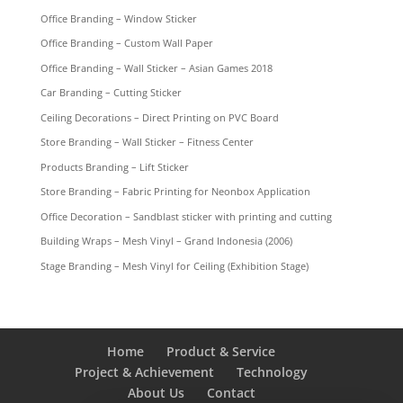
Office Branding – Window Sticker
Office Branding – Custom Wall Paper
Office Branding – Wall Sticker – Asian Games 2018
Car Branding – Cutting Sticker
Ceiling Decorations – Direct Printing on PVC Board
Store Branding – Wall Sticker – Fitness Center
Products Branding – Lift Sticker
Store Branding – Fabric Printing for Neonbox Application
Office Decoration – Sandblast sticker with printing and cutting
Building Wraps – Mesh Vinyl – Grand Indonesia (2006)
Stage Branding – Mesh Vinyl for Ceiling (Exhibition Stage)
Home
Product & Service
Project & Achievement
Technology
About Us
Contact